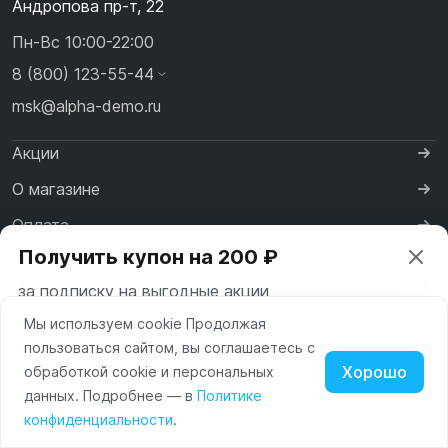
Андропова пр-т, 22
Пн-Вс 10:00-22:00
8 (800) 123-55-44
msk@alpha-demo.ru
Акции
О магазине
Оплата
Получить купон на 200 ₽
Доставка
за подписку на выгодные акции
Контакты
Мы используем cookie Продолжая
Ваш город —
Москва
пользоваться сайтом, вы соглашаетесь с
Московская область
Хорошо
обработкой cookie и персональных
Нажимая на кнопку «Подписаться» вы соглашаетесь с
данных. Подробнее — в
Политике
Изменить
Да, всё верно
условиями пользования и политикой конфиденциальности
Политика обработки персональных данных
Наушники
Умные
конфиденциальности
.
сайта
часы