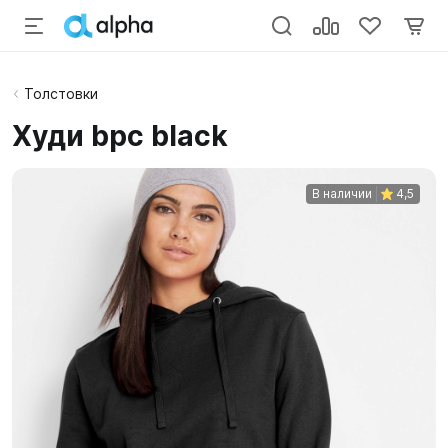
Толстовки
Худи bpc black
В наличии
4,5