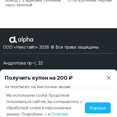
Комод с 3 ящиками Сконевик
Стол кухонный Лерхам
серо-зеленый
ООО «Некстайп» 2026 © Все права защищены
Андропова пр-т, 22
Пн-Вс 10:00-22:00
Получить купон на 200 ₽
8 (800) 123-55-44
за подписку на выгодные акции
msk@alpha-demo.ru
Мы используем cookie Продолжая
Ваш город —
Москва
Акции
пользоваться сайтом, вы соглашаетесь с
Московская область
Хорошо
обработкой cookie и персональных
О магазине
Нажимая на кнопку «Подписаться» вы соглашаетесь с
данных. Подробнее — в
Политике
Изменить
Да, всё верно