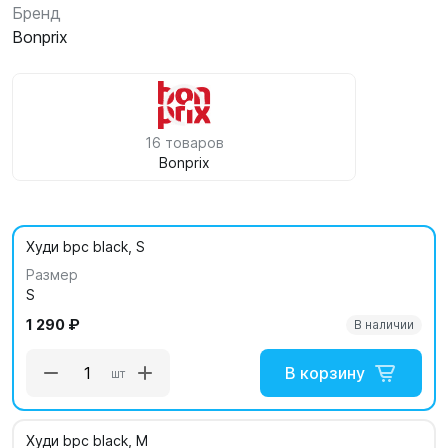
Бренд
Bonprix
16 товаров
Bonprix
Худи bpc black, S
Размер
S
1 290 ₽
В наличии
В корзину
шт
Худи bpc black, M