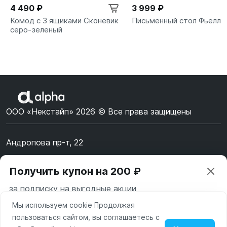
4 490 ₽
3 999 ₽
Комод с 3 ящиками Сконевик
Письменный стол Фьелль
серо-зеленый
ООО «Некстайп» 2026 © Все права защищены
Андропова пр-т, 22
Пн-Вс 10:00-22:00
Получить купон на 200 ₽
8 (800) 123-55-44
за подписку на выгодные акции
msk@alpha-demo.ru
Мы используем cookie Продолжая
Ваш город —
Москва
Акции
пользоваться сайтом, вы соглашаетесь с
Московская область