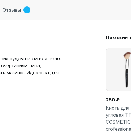
Отзывы
1
Похожие 
ния пудры на лицо и тело.
 очертаниям лица,
ать макияж. Идеальна для
250 ₽
Кисть для
угловая T
COSMETIC
В кор
professiona