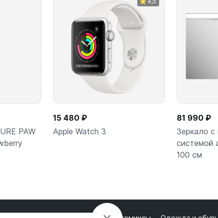
4,5
15 480 ₽
81 990 ₽
 PURE PAW
Apple Watch 3
Зеркало с
wberry
системой 
100 см
ну
Подробнее
В
лектроника
Настольные игры и комиксы
Одежда и обув