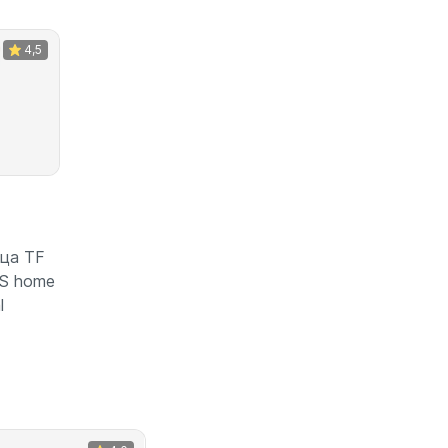
4,5
ица TF
S home
зину
l