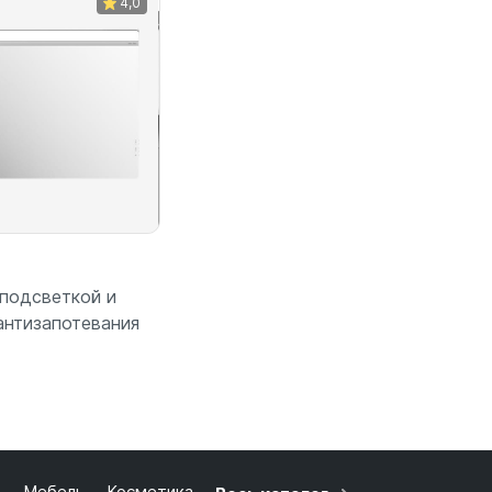
4,0
 подсветкой и
антизапотевания
 корзину
ь
Мебель
Косметика