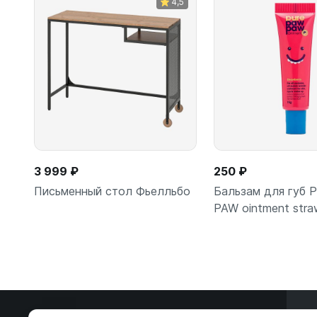
4,5
3 999 ₽
250 ₽
Письменный стол Фьелльбо
Бальзам для губ
PAW ointment stra
В корзину
В корзи
Э