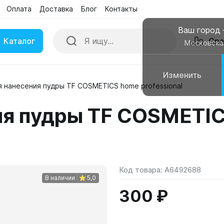
Оплата
Доставка
Блог
Контакты
Ваш город
Каталог
Сра
Московска
Изменить
я нанесения пудры TF COSMETICS home professional
ки
Умные часы
ия пудры TF COSMETI
вные колонки
Чехлы для смартфонов
Код товара:
A6492688
В наличии
5,0
300 ₽