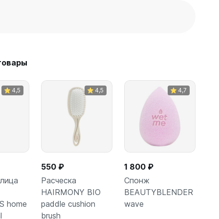
товары
4,5
4,5
4,7
550 ₽
1 800 ₽
 лица
Расческа
Спонж
F
HAIRMONY BIO
BEAUTYBLENDER
S home
paddle cushion
wave
зину
В корзину
В корзину
l
brush