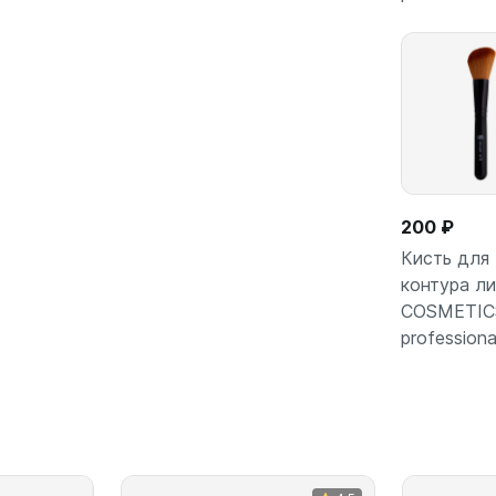
200 ₽
Кисть для
контура л
COSMETIC
В кор
professiona