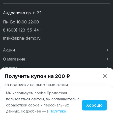
Андропова пр-т, 22
Пн-Вс 10:00-22:00
8 (800) 123-55-44
msk@alpha-demo.ru
Акции
О магазине
Оплата
Получить купон на 200 ₽
Доставка
за подписку на выгодные акции
Контакты
Мы используем cookie Продолжая
Ваш город —
Москва
пользоваться сайтом, вы соглашаетесь с
Московская область
Хорошо
обработкой cookie и персональных
Нажимая на кнопку «Подписаться» вы соглашаетесь с
данных. Подробнее — в
Политике