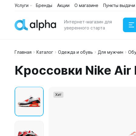
Услуги
Бренды
Акции
О магазине
Пункты выдачи
Интернет-магазин для
уверенного старта
Главная
Каталог
Одежда и обувь
Для мужчин
Об
Наушни
Кроссовки Nike Air
Портати
Хит