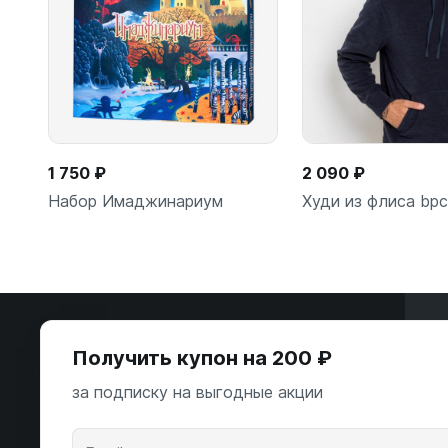
1 750 ₽
2 090 ₽
Набор Имаджинариум
Худи из флиса bp
Э
В корзину
Подробн
Получить купон на 200 ₽
ООО «Некстайп» 2026 © Все права
за подписку на выгодные акции
защищены
А