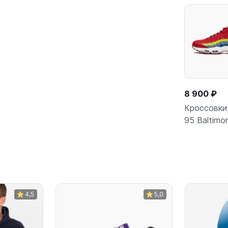
8 900 ₽
Кроссовки 
95 Baltimo
В кор
4,5
5,0