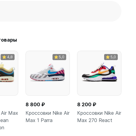
товары
4,8
5,0
5,0
8 800 ₽
8 200 ₽
Air Max
Кроссовки Nike Air
Кроссовки Nike Air
Sean
Max 1 Parra
Max 270 React
on
зину
В корзину
В корзину