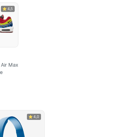
4,5
Air Max
re
зину
4,0