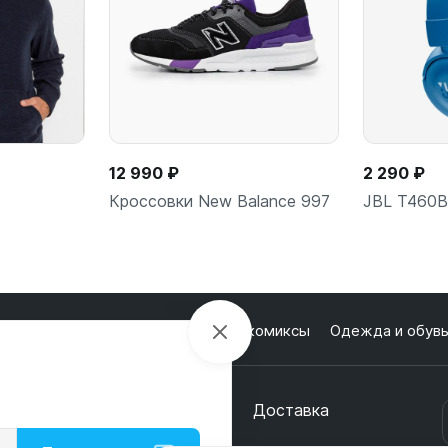
12 990 ₽
2 290 ₽
c
Кроссовки New Balance 997
JBL T460
лектроника
Настольные игры и комиксы
Одежда и обув
ее
В корзину
В
кции
О магазине
Оплата
Доставка