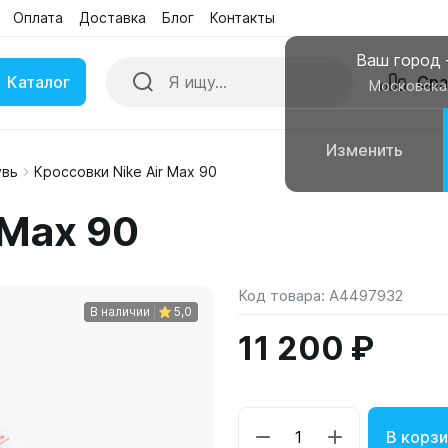
Оплата
Доставка
Блог
Контакты
Ваш город
Каталог
Сра
Московска
Изменить
увь
Кроссовки Nike Air Max 90
ки
Умные часы
 Max 90
вные колонки
Чехлы для смартфонов
Код товара:
A4497932
В наличии
5,0
11 200 ₽
В корзи