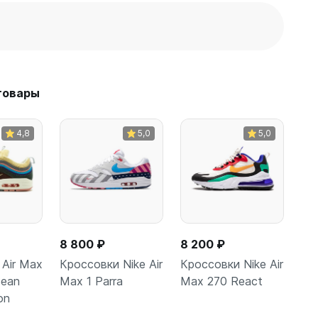
товары
4,8
5,0
5,0
8 800 ₽
8 200 ₽
Air Max
Кроссовки Nike Air
Кроссовки Nike Air
Sean
Max 1 Parra
Max 270 React
on
зину
В корзину
В корзину