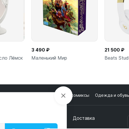
3 490 ₽
21 500 ₽
сло Лёмск
Маленький Мир
Beats Stud
лектроника
Настольные игры и комиксы
Одежда и обув
ну
В корзину
В
кции
О магазине
Оплата
Доставка