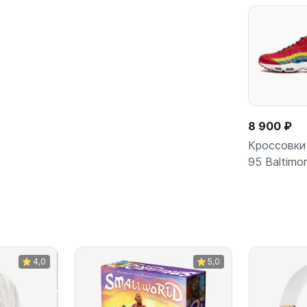
8 900 ₽
Кроссовки 
95 Baltimo
В кор
4,0
5,0