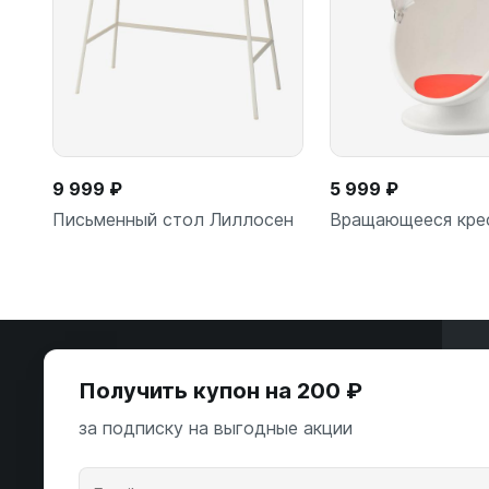
9 999 ₽
5 999 ₽
Письменный стол Лиллосен
Вращающееся кре
Э
В корзину
В корзи
Получить купон на 200 ₽
ООО «Некстайп» 2026 © Все права
за подписку на выгодные акции
защищены
А