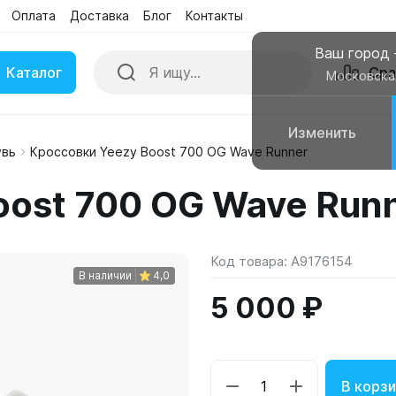
Оплата
Доставка
Блог
Контакты
Ваш город
Каталог
Сра
Московска
Изменить
увь
Кроссовки Yeezy Boost 700 OG Wave Runner
ки
Умные часы
oost 700 OG Wave Run
вные колонки
Чехлы для смартфонов
Код товара:
A9176154
В наличии
4,0
5 000 ₽
В корзи