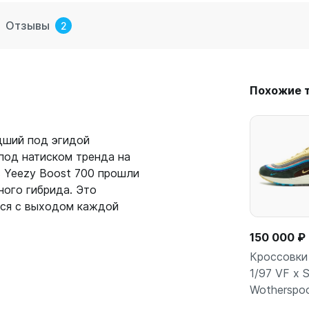
Отзывы
2
Похожие 
дший под эгидой
 под натиском тренда на
в Yeezy Boost 700 прошли
ного гибрида. Это
лся с выходом каждой
150 000 ₽
Кроссовки 
1/97 VF x 
Wotherspo
В кор