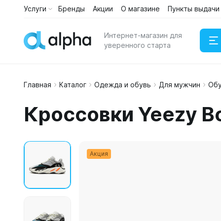
Услуги
Бренды
Акции
О магазине
Пункты выдачи
Интернет-магазин для
уверенного старта
Главная
Каталог
Одежда и обувь
Для мужчин
Об
Наушни
Кроссовки Yeezy B
Портати
Акция