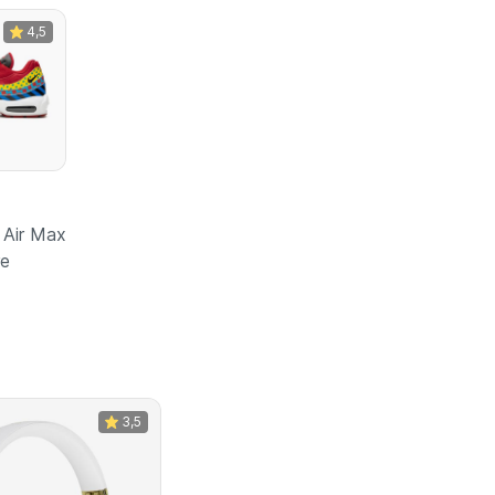
4,5
Air Max
re
зину
3,5