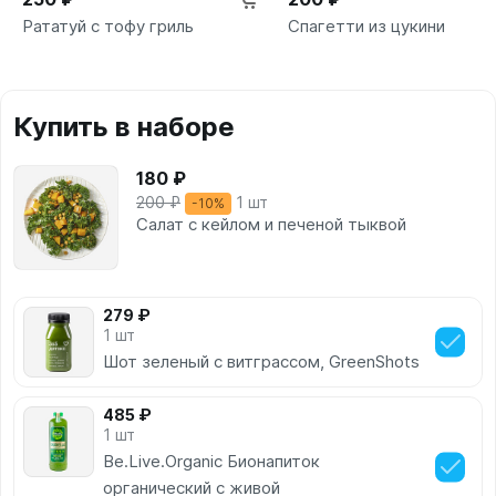
Рататуй с тофу гриль
Спагетти из цукини
Купить в наборе
180 ₽
200 ₽
1 шт
-10%
Салат с кейлом и печеной тыквой
279 ₽
1 шт
Шот зеленый с витграссом, GreenShots
485 ₽
1 шт
Be.Live.Organic Бионапиток
органический с живой