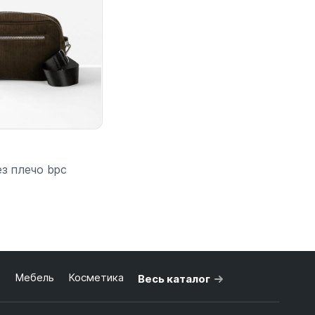
ез плечо bpc
 корзину
ь
Мебель
Косметика
Весь каталог