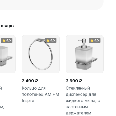
товары
4,5
4,5
4,5
2 490 ₽
3 690 ₽
й
Кольцо для
Стеклянный
полотенец AM.PM
диспенсер для
Inspire
жидкого мыла, с
зину
В корзину
Подписаться
м,
настенным
держателем