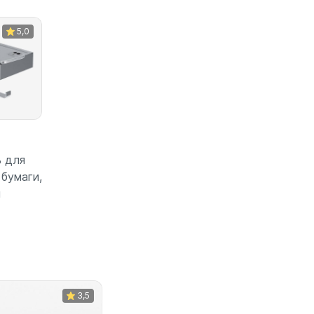
5,0
 для
бумаги,
й
зину
3,5