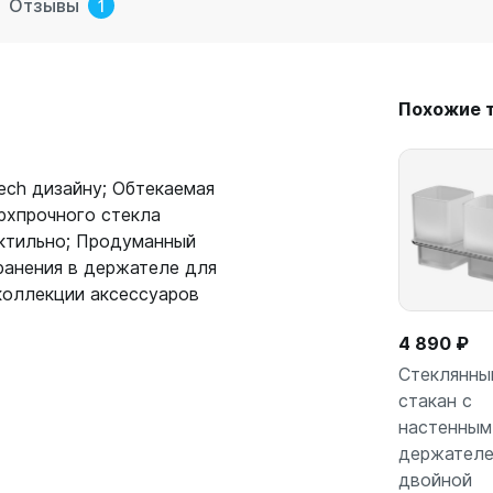
Отзывы
1
Похожие 
Tech дизайну; Обтекаемая
рхпрочного стекла
ктильно; Продуманный
ранения в держателе для
коллекции аксессуаров
4 890 ₽
Стеклянны
стакан с
настенным
В кор
держателе
двойной