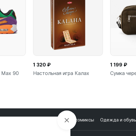
1 320 ₽
1 199 ₽
r Max 90
Настольная игра Калах
Сумка чер
ну
В корзину
В
лектроника
Настольные игры и комиксы
Одежда и обув