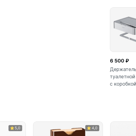
6 500 ₽
Держатель
туалетной 
с коробко
В кор
5,0
4,0