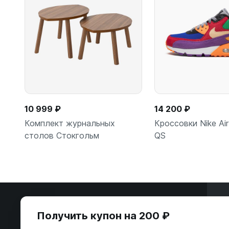
10 999 ₽
14 200 ₽
Комплект журнальных
Кроссовки Nike Ai
столов Стокгольм
QS
В корзину
В корзи
Э
Получить купон на 200 ₽
ООО «Некстайп» 2026 © Все права