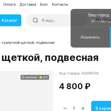
Оплата
Доставка
Блог
Контакты
Ваш город
Каталог
Сра
Московска
Изменить
с туалетной щеткой, подвесная
ки
Умные часы
 щеткой, подвесная
вные колонки
Чехлы для смартфонов
Код товара:
A2688106
В наличии
4,0
4 800 ₽
В корзи