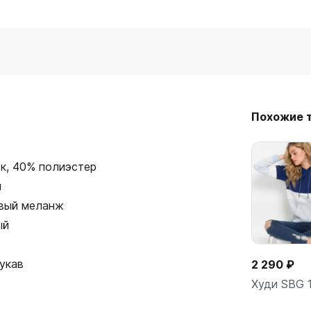
Похожие 
к, 40% полиэстер
н
вый меланж
ый
укав
2 290 ₽
Худи SBG 