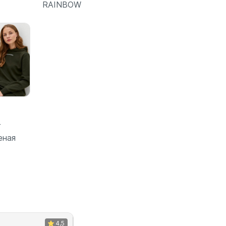
RAINBOW
зину
В корзину
Подробнее
r
еная
зину
4,5