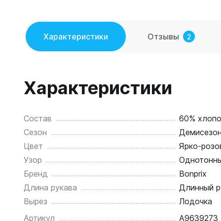
Характеристики
Отзывы
2
Характеристики
Состав
60% хлопо
Сезон
Демисезо
Цвет
Ярко-розо
Узор
Однотонн
Бренд
Bonprix
Длина рукава
Длинный р
Вырез
Лодочка
Артикул
A9639273