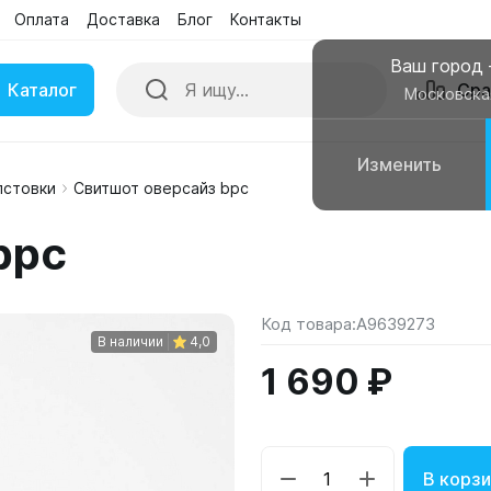
Оплата
Доставка
Блог
Контакты
Ваш город
Каталог
Сра
Московска
Изменить
лстовки
Свитшот оверсайз bpc
ки
Умные часы
bpc
вные колонки
Чехлы для смартфонов
Код товара:
A9639273
В наличии
4,0
1 690 ₽
В корзи