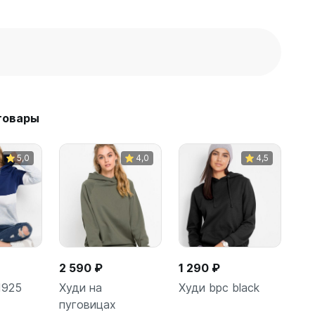
товары
5,0
4,0
4,5
2 590 ₽
1 290 ₽
1925
Худи на
Худи bpc black
пуговицах