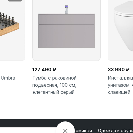
127 490 ₽
33 990 ₽
 Umbra
Тумба с раковиной
Инсталляц
подвесная, 100 см,
унитазом, 
элегантный серый
клавишей
ну
В корзину
В
лектроника
Настольные игры и комиксы
Одежда и обув