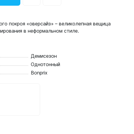
го покроя «оверсайз» – великолепная вещица
нирования в неформальном стиле.
Демисезон
Однотонный
Bonprix
в