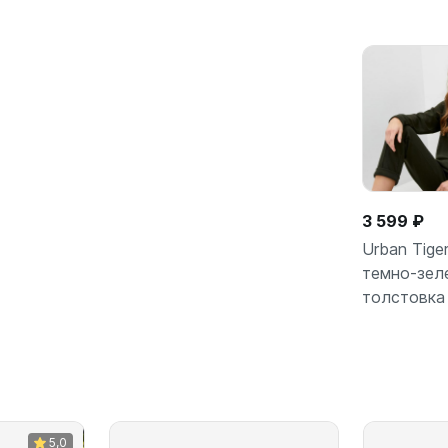
В кор
3 599 ₽
Urban Tige
темно-зел
толстовка
В кор
5,0