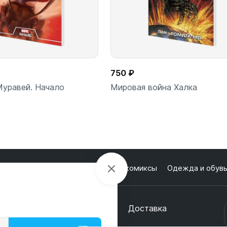
750 ₽
уравей. Начало
Мировая война Халка
лектроника
Настольные игры и комиксы
Одежда и обув
В корзину
В корз
шт
шт
кции
О магазине
Оплата
Доставка