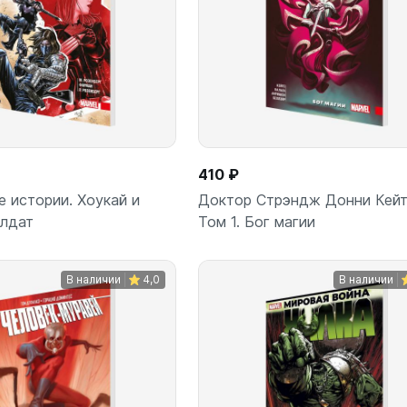
410 ₽
 истории. Хоукай и
Доктор Стрэндж Донни Кейт
олдат
Том 1. Бог магии
В наличии
4,0
В наличии
В корзину
В корз
шт
шт