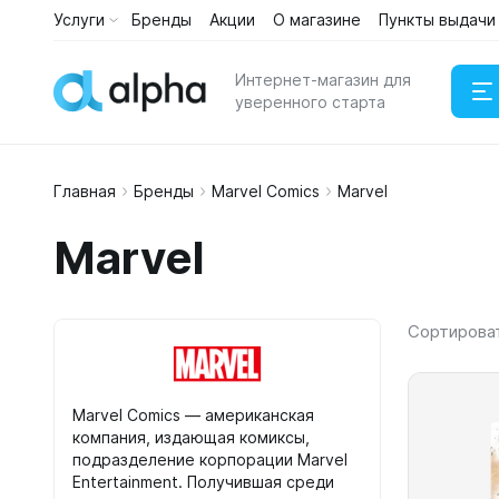
Услуги
Бренды
Акции
О магазине
Пункты выдачи
Каталог
Услуги
Интернет-магазин для
уверенного старта
Главная
Бренды
Marvel Comics
Marvel
Наушни
Marvel
Портати
Сортирова
Marvel Comics — американская
компания, издающая комиксы,
подразделение корпорации Marvel
Entertainment. Получившая среди