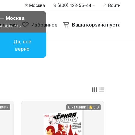
Москва
8 (800) 123-55-44
Войти
внение
Избранное
Ваша корзина пуста
 —
Москва
внение
Избранное
Ваша корзина пуста
я область
Да, всё
верно
личии
В наличии
5,0