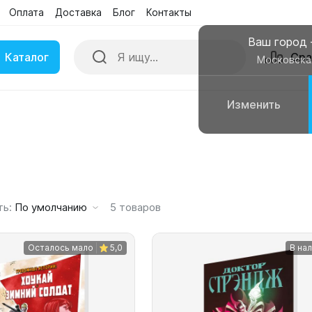
Оплата
Доставка
Блог
Контакты
Поиск
Сра
Бренды
Акции
Ваш город
Каталог
Сра
Московска
Изменить
ки
Умные часы
вные колонки
Чехлы для смартфонов
ть:
По умолчанию
5
товаров
Осталось мало
5,0
В на