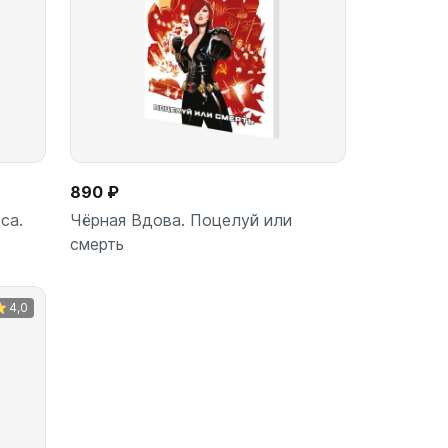
890 ₽
са.
Чёрная Вдова. Поцелуй или
смерть
4,0
ину
В корзину
шт