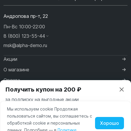
Андропова пр-т, 22
Пн-Вс 10:00-22:00
8 (800) 123-55-44
msk@alpha-demo.ru
Акции
О магазине
Оплата
Получить купон на 200 ₽
Доставка
за подписку на выгодные акции
Контакты
Мы используем cookie Продолжая
Ваш город —
Москва
пользоваться сайтом, вы соглашаетесь с
Московская область
Хорошо
обработкой cookie и персональных
Нажимая на кнопку «Подписаться» вы соглашаетесь с
данных. Подробнее — в
Политике