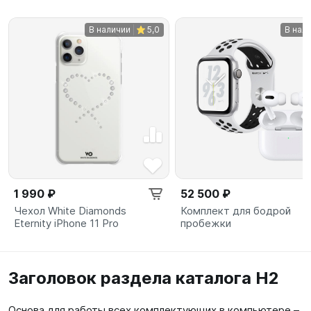
В наличии
5,0
В нал
1 990 ₽
52 500 ₽
Чехол White Diamonds
Комплект для бодрой
Eternity iPhone 11 Pro
пробежки
Заголовок раздела каталога H2
Основа для работы всех комплектующих в компьютере –