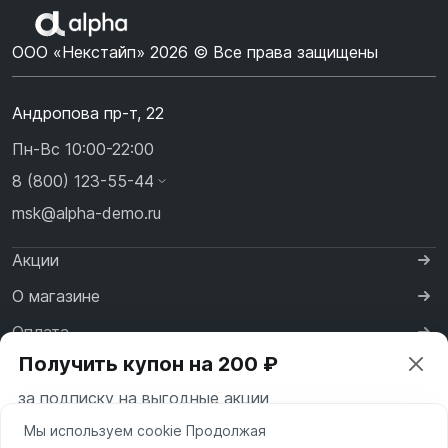
ООО «Некстайп» 2026 © Все права защищены
Андропова пр-т, 22
Пн-Вс 10:00-22:00
8 (800) 123-55-44
msk@alpha-demo.ru
Акции
О магазине
Оплата
Получить купон на 200 ₽
Доставка
за подписку на выгодные акции
Контакты
Мы используем cookie Продолжая
Ваш город —
Москва