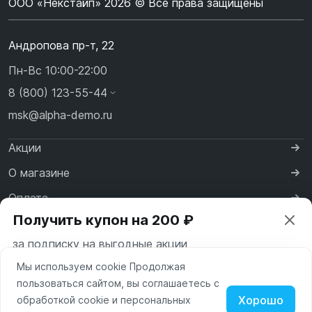
ООО «Некстайп» 2026 © Все права защищены
Андропова пр-т, 22
Пн-Вс 10:00-22:00
8 (800) 123-55-44
msk@alpha-demo.ru
Акции
О магазине
Оплата
Получить купон на 200 ₽
Доставка
за подписку на выгодные акции
Контакты
Мы используем cookie Продолжая
Ваш город —
Москва
пользоваться сайтом, вы соглашаетесь с
Московская область
Хорошо
обработкой cookie и персональных