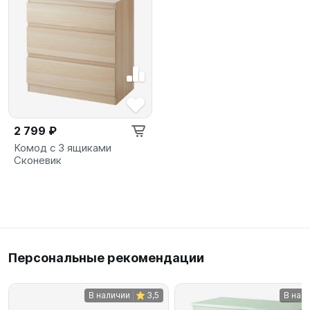
2 799 ₽
Комод с 3 ящиками
Сконевик
Персональные рекомендации
В наличии
3,5
В нал