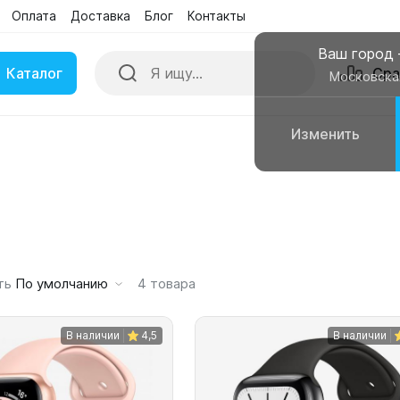
Оплата
Доставка
Блог
Контакты
Поиск
Сра
Бренды
Акции
Ваш город
Каталог
Сра
Московска
Изменить
ки
Умные часы
вные колонки
Чехлы для смартфонов
ть
По умолчанию
4
товара
В наличии
4,5
В наличии