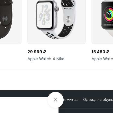
29 999 ₽
15 480 ₽
Apple Watch 4 Nike
Apple Watc
ну
В корзину
П
лектроника
Настольные игры и комиксы
Одежда и обув