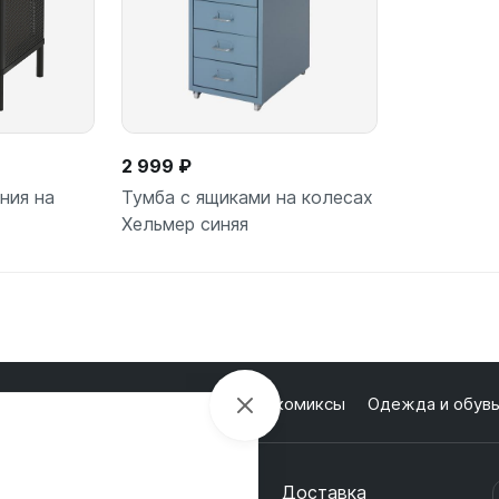
2 999 ₽
ния на
Тумба с ящиками на колесах
Хельмер синяя
ее
В корзину
лектроника
Настольные игры и комиксы
Одежда и обув
кции
О магазине
Оплата
Доставка