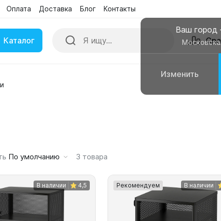
Оплата
Доставка
Блог
Контакты
Поиск
Сра
Бренды
Акции
Ваш город
Каталог
Сра
Московска
Изменить
и
ки
Умные часы
вные колонки
Чехлы для смартфонов
ть
По умолчанию
3
товара
В наличии
4,5
Рекомендуем
В наличии