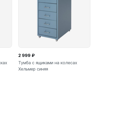
2 999 ₽
жках
Тумба с ящиками на колесах
Хельмер синяя
В корзину
шт