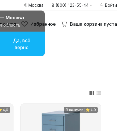
Москва
8 (800) 123-55-44
Войти
внение
Избранное
Ваша корзина пуста
 —
Москва
внение
Избранное
Ваша корзина пуста
я область
Да, всё
верно
4,0
В наличии
4,0