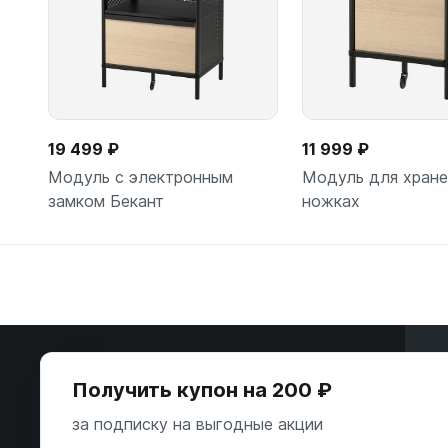
19 499 ₽
11 999 ₽
Модуль с электронным
Модуль для хране
замком Бекант
ножках
Подробнее
Подробн
Э
Получить купон на 200 ₽
ООО «Некстайп» 2026 © Все права
за подписку на выгодные акции
защищены
А