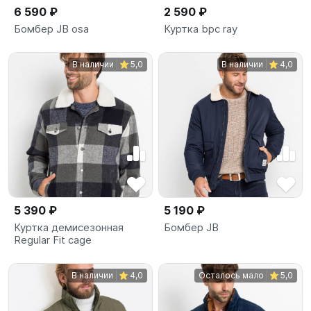
6 590 ₽
2 590 ₽
Бомбер JB osa
Куртка bpc ray
В наличии
5,0
В наличии
4,0
5 390 ₽
5 190 ₽
Куртка демисезонная
Бомбер JB
Regular Fit сage
В наличии
4,0
Осталось мало
5,0