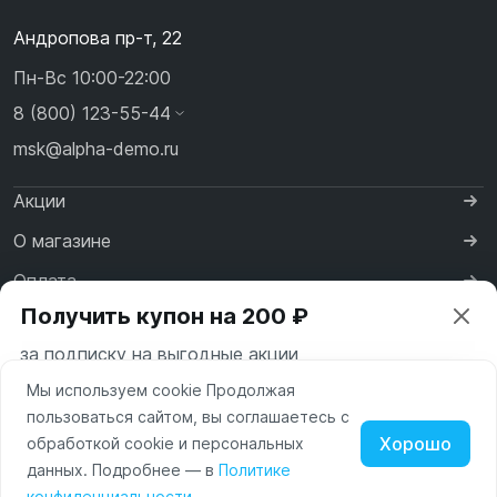
Андропова пр-т, 22
Пн-Вс 10:00-22:00
8 (800) 123-55-44
msk@alpha-demo.ru
Акции
О магазине
Оплата
Получить купон на 200 ₽
Доставка
за подписку на выгодные акции
Контакты
Мы используем cookie Продолжая
Ваш город —
Москва
пользоваться сайтом, вы соглашаетесь с
Московская область
Хорошо
обработкой cookie и персональных
Нажимая на кнопку «Подписаться» вы соглашаетесь с
данных. Подробнее — в
Политике
Изменить
Да, всё верно
условиями пользования и политикой конфиденциальности
Политика обработки персональных данных
Наушники
Умные
конфиденциальности
.