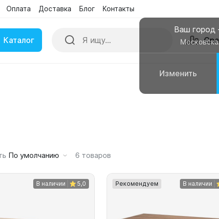
Оплата
Доставка
Блог
Контакты
Поиск
Сра
Бренды
Акции
Ваш город
Каталог
Сра
Московска
Изменить
ки
Умные часы
вные колонки
Чехлы для смартфонов
ть
По умолчанию
6
товаров
В наличии
5,0
Рекомендуем
В наличии