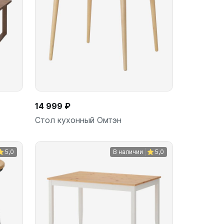
14 999 ₽
Стол кухонный Омтэн
5,0
В наличии
5,0
ину
В корзину
шт