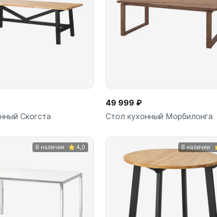
49 999 ₽
нный Скогста
Стол кухонный Морбилонга
В наличии
4,0
В наличии
В корзину
В корз
шт
шт