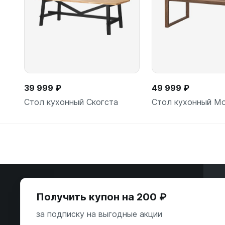
39 999 ₽
49 999 ₽
Стол кухонный Скогста
Стол кухонный М
В корзину
В корзи
Э
Получить купон на 200 ₽
ООО «Некстайп» 2026 © Все права
за подписку на выгодные акции
защищены
А