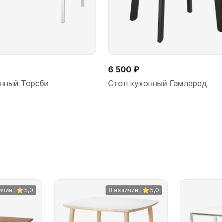
6 500 ₽
нный Торсби
Стол кухонный Гамларед
В корзину
В корз
шт
шт
ичии
5,0
В наличии
5,0