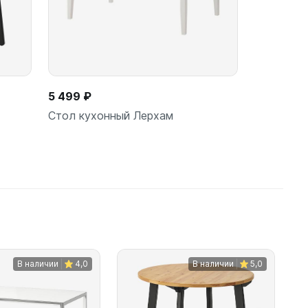
5 499 ₽
Стол кухонный Лерхам
ину
В корзину
шт
В наличии
4,0
В наличии
5,0