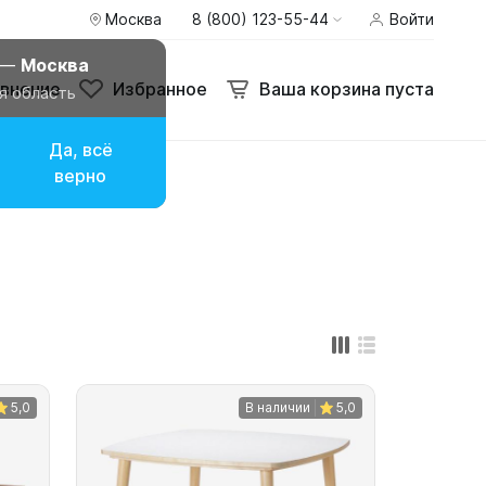
Москва
8 (800) 123-55-44
Войти
внение
Избранное
Ваша корзина пуста
 —
Москва
внение
Избранное
Ваша корзина пуста
я область
Да, всё
верно
5,0
В наличии
5,0