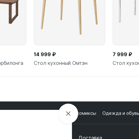
14 999 ₽
7 999 ₽
орбилонга
Стол кухонный Омтэн
Стол кухо
ну
В корзину
В
лектроника
Настольные игры и комиксы
Одежда и обув
кции
О магазине
Оплата
Доставка