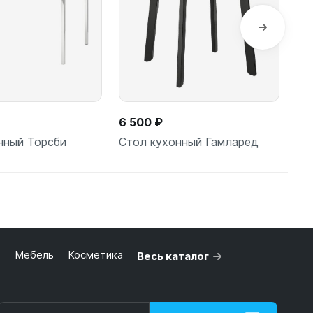
6 500 ₽
5 
нный Торсби
Стол кухонный Гамларед
Ст
 корзину
В корзину
ь
Мебель
Косметика
Весь каталог