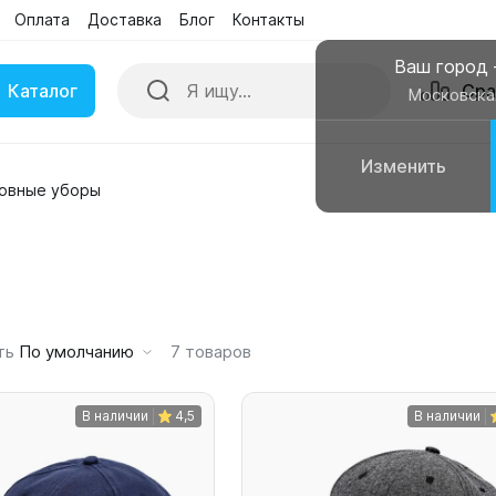
Оплата
Доставка
Блог
Контакты
Поиск
Сра
Бренды
Акции
Ваш город
Каталог
Сра
Московска
Изменить
овные уборы
ки
Умные часы
вные колонки
Чехлы для смартфонов
ть
По умолчанию
7
товаров
В наличии
4,5
В наличии