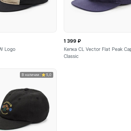
1 399 ₽
W Logo
Кепка CL Vector Flat Peak Ca
Сlassic
В наличии
5,0
В корзину
В корз
шт
шт