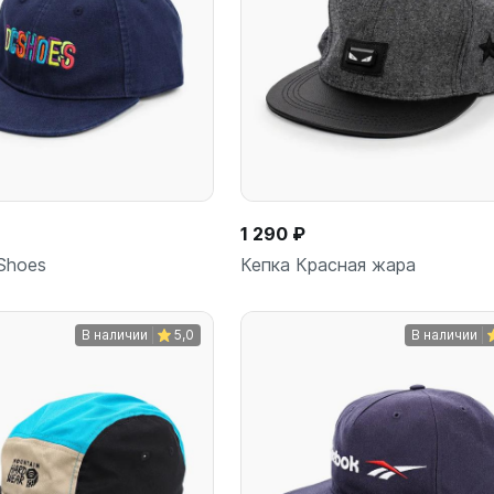
1 290 ₽
Shoes
Кепка Красная жара
В наличии
5,0
В наличии
В корзину
В корз
шт
шт