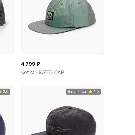
4 799 ₽
Кепка HAZED CAP
3,0
В наличии
4,0
ину
В корзину
шт