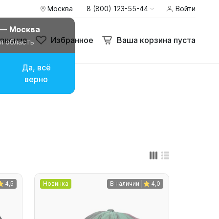
Москва
8 (800) 123-55-44
Войти
внение
Избранное
Ваша корзина пуста
 —
Москва
внение
Избранное
Ваша корзина пуста
я область
Да, всё
верно
4,5
Новинка
В наличии
4,0