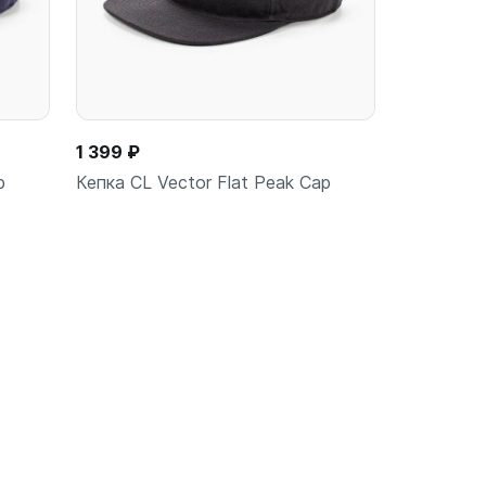
1 399 ₽
p
Кепка CL Vector Flat Peak Cap
ину
В корзину
шт