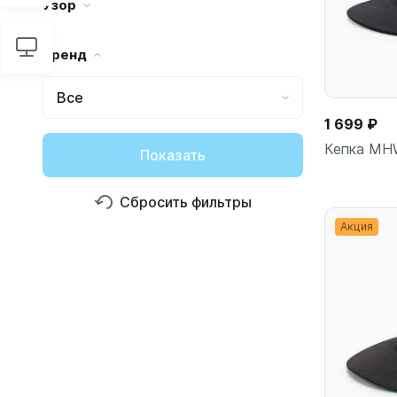
Узор
Бренд
Все
1 699 ₽
Кепка MH
Показать
Сбросить фильтры
Акция