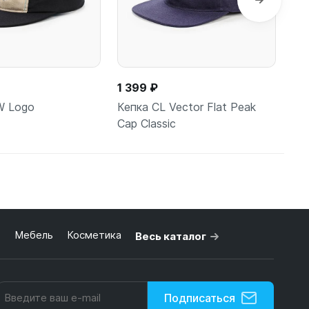
1 399 ₽
1 
W Logo
Кепка CL Vector Flat Peak
Ке
Cap Сlassic
Ca
 корзину
В корзину
ь
Мебель
Косметика
Весь каталог
Подписаться