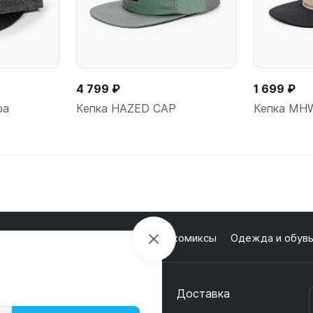
4 799 ₽
1 699 ₽
ра
Кепка HAZED CAP
Кепка MH
ну
В корзину
В
лектроника
Настольные игры и комиксы
Одежда и обув
кции
О магазине
Оплата
Доставка