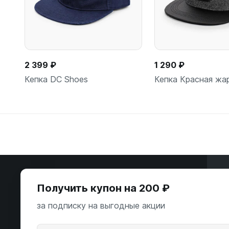
2 399 ₽
1 290 ₽
Кепка DC Shoes
Кепка Красная жа
В корзину
В корзи
Э
Получить купон на 200 ₽
ООО «Некстайп» 2026 © Все права
за подписку на выгодные акции
защищены
А