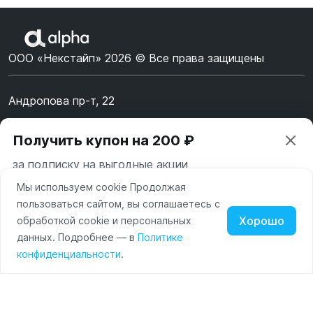
ООО «Некстайп» 2026 © Все права защищены
Андропова пр-т, 22
Пн-Вс 10:00-22:00
Получить купон на 200 ₽
8 (800) 123-55-44
за подписку на выгодные акции
msk@alpha-demo.ru
Мы используем cookie Продолжая
Ваш город —
Москва
Акции
пользоваться сайтом, вы соглашаетесь с
Московская область
Хорошо
обработкой cookie и персональных
О магазине
Нажимая на кнопку «Подписаться» вы соглашаетесь с
данных. Подробнее — в
Политике
Изменить
Да, всё верно
условиями пользования и политикой конфиденциальности
Наушники
Умные
Оплата
конфиденциальности
.
сайта
часы
Доставка
Портативные
колонки
Чехлы
Контакты