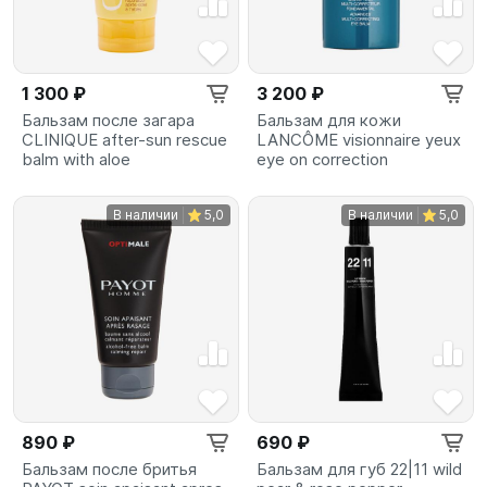
1 300 ₽
3 200 ₽
Бальзам после загара
Бальзам для кожи
CLINIQUE after-sun rescue
LANCÔME visionnaire yeux
balm with aloe
eye on correction
В наличии
5,0
В наличии
5,0
890 ₽
690 ₽
Бальзам после бритья
Бальзам для губ 22|11 wild