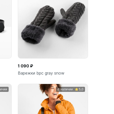
ину
В корзину
шт
1 090 ₽
Варежки bpc gray snow
личии
В наличии
5,0