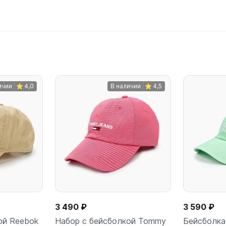
ичии
4,0
В наличии
4,5
3 490 ₽
3 590 ₽
ой Reebok
Набор с бейсболкой Tommy
Бейсболк