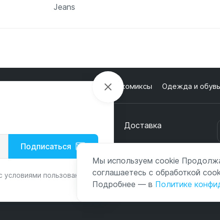
Jeans
ну
В корзину
В
лектроника
Настольные игры и комиксы
Одежда и обув
кции
О магазине
Оплата
Доставка
онтакты
Подписаться
Мы используем cookie Продолжа
соглашаетесь с обработкой cook
с условиями пользования и
Подробнее — в
Политике конфи