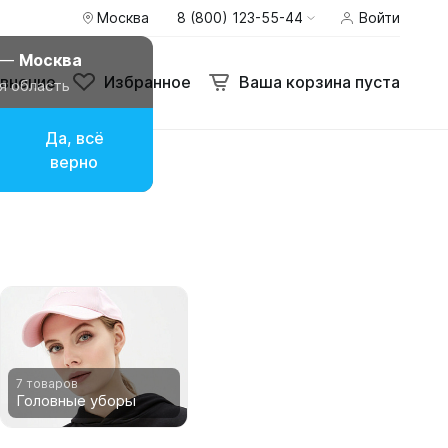
Москва
8 (800) 123-55-44
Войти
внение
Избранное
Ваша корзина пуста
 —
Москва
внение
Избранное
Ваша корзина пуста
я область
Да, всё
верно
7 товаров
Головные уборы