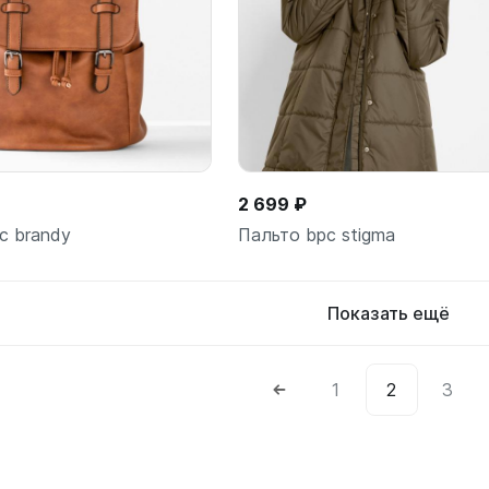
В корзину
В корз
шт
шт
2 699 ₽
c brandy
Пальто bpc stigma
Показать ещё
1
2
3
В корзину
В корз
шт
шт