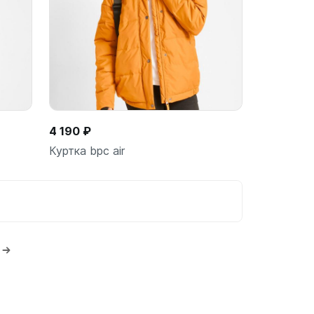
ину
В корзину
шт
4 190 ₽
Куртка bpc air
ину
В корзину
шт