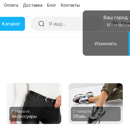
Оплата
Доставка
Блог
Контакты
Поиск
Сра
Бренды
Акции
Ваш город
Каталог
Сра
Московска
Изменить
ки
Умные часы
вные колонки
Чехлы для смартфонов
7 товаров
7 товаров
Аксессуары
Обувь