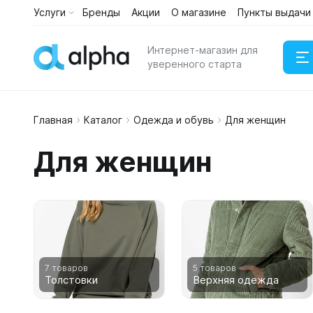
Услуги
Бренды
Акции
О магазине
Пункты выдачи
Каталог
Услуги
Интернет-магазин для
уверенного старта
Главная
Каталог
Одежда и обувь
Для женщин
Наушни
Для женщин
Портати
7 товаров
5 товаров
Толстовки
Верхняя одежда