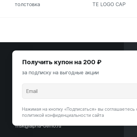
толстовка
TE LOGO CAP
В корзину
В корзи
Э
Получить купон на 200 ₽
ООО «Некстайп» 2026 © Все права
за подписку на выгодные акции
защищены
А
К
Андропова пр-т, 22
Пн-Вс 10:00-22:00
Нажимая на кнопку «Подписаться» вы соглашаетесь 
политикой конфиденциальности сайта
8 (800) 123-55-44
msk@alpha-demo.ru