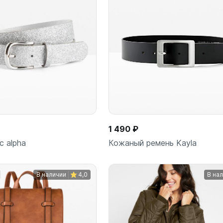
В корзину
В корз
шт
шт
1 490 ₽
c alpha
Кожаный ремень Kayla
В наличии
4,0
В на