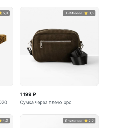
5,0
В наличии
3,5
ину
В корзину
шт
1 199 ₽
D20
Сумка через плечо bpc
4,3
В наличии
5,0