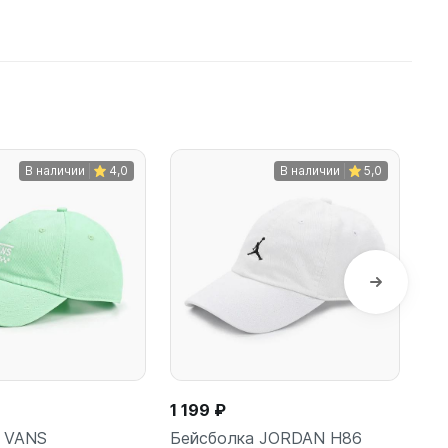
В наличии
4,0
В наличии
5,0
1 199 ₽
2 
а VANS
Бейсболка JORDAN H86
Бе