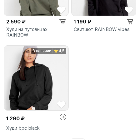
2 590 ₽
1 190 ₽
Худи на пуговицах
Свитшот RAINBOW vibes
RAINBOW
В наличии
4,5
1 290 ₽
Худи bpc black