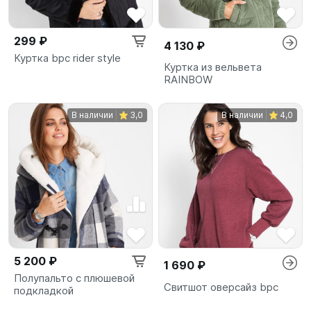
299 ₽
4 130 ₽
Куртка bpc rider style
Куртка из вельвета
RAINBOW
В наличии
3,0
В наличии
4,0
5 200 ₽
1 690 ₽
Полупальто с плюшевой
Свитшот оверсайз bpc
подкладкой